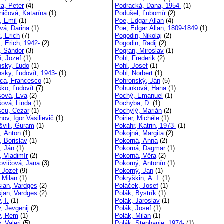
ka, Peter
(4)
Podracká, Dana, 1954-
(1)
ničová, Katarína
(1)
Podušel, Ľubomír
(2)
, Emil
(1)
Poe, Edgar Allan
(4)
vá, Darina
(1)
Poe, Edgar Allan, 1809-1849
(1)
, Erich
(7)
Pogodin, Nikolaj
(2)
, Erich, 1942-
(2)
Pogodin, Radij
(2)
i, Sándor
(3)
Pogran, Miroslav
(1)
ň, Jozef
(1)
Pohl, Frederik
(2)
nsky, Ľudo
(1)
Pohl, Josef
(1)
nsky, Ľudovít, 1943-
(1)
Pohl, Norbert
(1)
rca, Francesco
(1)
Pohronský, Ján
(5)
ško, Ľudovít
(7)
Pohunková, Hana
(1)
šová, Eva
(2)
Pochý, Emanuel
(1)
šová, Linda
(1)
Pochyba, D.
(1)
scu, Cezar
(1)
Pochylý, Marián
(2)
nov, Igor Vasilievič
(1)
Poirier, Michéle
(1)
švili, Guram
(1)
Pokahr, Katrin, 1973-
(1)
k, Anton
(1)
Pokojná, Margita
(2)
, Borislav
(1)
Pokorná, Anna
(2)
, Ján
(1)
Pokorná, Dagmar
(1)
, Vladimír
(2)
Pokorná, Věra
(2)
kovičová, Jana
(3)
Pokorný, Antonín
(1)
, Jozef
(9)
Pokorný, Jan
(1)
 Milan
(1)
Pokryškin, A. I.
(1)
sian, Vardges
(2)
Poláček, Josef
(1)
sjan, Vardges
(2)
Polák, Bystrík
(1)
, I.
(1)
Polák, Jaroslav
(1)
, Jevgenij
(2)
Polák, Josef
(1)
v, Rem
(1)
Polák, Milan
(1)
, Valeri
(5)
Polák, Stephanie, 1974-
(1)