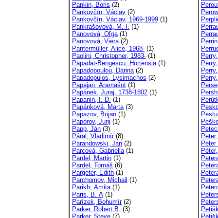
Pankin, Boris
(2)
Perou
Pankovčín, Václav
(2)
Perow
Pankovčín, Václav, 1969-1999
(1)
Perpl
Pankrašovová, M. I.
(1)
Perrau
Panovová, Oľga
(1)
Perra
Panovová, Viera
(2)
Perrin
Pantermüller, Alice, 1968-
(1)
Perru
Paolini, Christopher, 1983-
(1)
Perry
Papadat-Bengescu, Hortensia
(1)
Perry,
Papadopoulou, Darina
(2)
Perry
Papadopulos, Lysimachos
(2)
Perry
Papajan, Aramašot
(1)
Perse
Papánek, Juraj, 1738-1802
(1)
Persh
Papanin, I. D.
(1)
Perút
Papánková, Marta
(3)
Peskov
Papazov, Bojan
(1)
Pestu
Paporov, Jurij
(1)
Peško
Papp, Ján
(3)
Petec
Páral, Vladimír
(8)
Peter
Parandowski, Jan
(2)
Peter
Parcová, Gabriella
(1)
Péter,
Pardel, Martin
(1)
Peter
Pardel, Tomáš
(6)
Peter
Pargeter, Edith
(1)
Peter
Parchomov, Michail
(1)
Petera
Parikh, Amita
(1)
Peter
Paris, B. A
(1)
Peter
Parízek, Bohumír
(2)
Peter
Parker, Robert B.
(3)
Petiš
Parker, Steve
(7)
Petiš