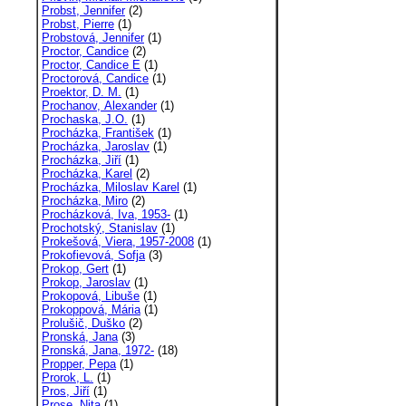
Probst, Jennifer
(2)
Probst, Pierre
(1)
Probstová, Jennifer
(1)
Proctor, Candice
(2)
Proctor, Candice E
(1)
Proctorová, Candice
(1)
Proektor, D. M.
(1)
Prochanov, Alexander
(1)
Prochaska, J.O.
(1)
Procházka, František
(1)
Procházka, Jaroslav
(1)
Procházka, Jiří
(1)
Procházka, Karel
(2)
Procházka, Miloslav Karel
(1)
Procházka, Miro
(2)
Procházková, Iva, 1953-
(1)
Prochotský, Stanislav
(1)
Prokešová, Viera, 1957-2008
(1)
Prokofievová, Sofja
(3)
Prokop, Gert
(1)
Prokop, Jaroslav
(1)
Prokopová, Libuše
(1)
Prokoppová, Mária
(1)
Prolušič, Duško
(2)
Pronská, Jana
(3)
Pronská, Jana, 1972-
(18)
Propper, Pepa
(1)
Prorok, L.
(1)
Pros, Jiří
(1)
Prose, Nita
(1)