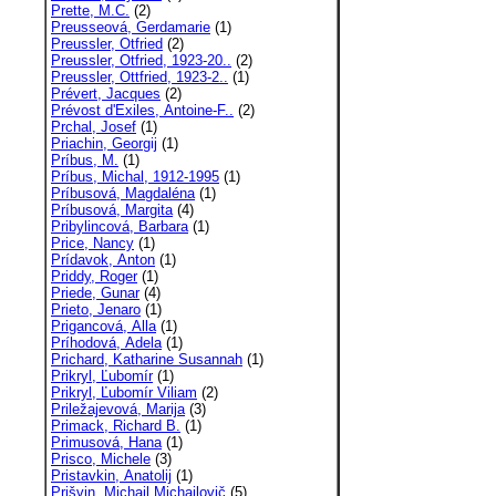
Prette, M.C.
(2)
Preusseová, Gerdamarie
(1)
Preussler, Otfried
(2)
Preussler, Otfried, 1923-20..
(2)
Preussler, Ottfried, 1923-2..
(1)
Prévert, Jacques
(2)
Prévost d'Exiles, Antoine-F..
(2)
Prchal, Josef
(1)
Priachin, Georgij
(1)
Príbus, M.
(1)
Príbus, Michal, 1912-1995
(1)
Príbusová, Magdaléna
(1)
Príbusová, Margita
(4)
Pribylincová, Barbara
(1)
Price, Nancy
(1)
Prídavok, Anton
(1)
Priddy, Roger
(1)
Priede, Gunar
(4)
Prieto, Jenaro
(1)
Prigancová, Alla
(1)
Príhodová, Adela
(1)
Prichard, Katharine Susannah
(1)
Prikryl, Ľubomír
(1)
Prikryl, Ľubomír Viliam
(2)
Priležajevová, Marija
(3)
Primack, Richard B.
(1)
Primusová, Hana
(1)
Prisco, Michele
(3)
Pristavkin, Anatolij
(1)
Prišvin, Michail Michailovič
(5)