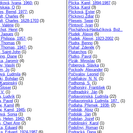
tková, Ivana, 1960-
(1)
Plicka, Karel, 1894-1987
(1)
skaja, O
(1)
Plicka, Karol
(3)
ies, Bernd, 1977-
(2)
Plicková, Ester
(2)
lt, Charles
(5)
Plickovci Ždiar
(1)
ult, Charles, 1628-1703
(3)
Plieseis, Sepp
(1)
, Valérie
(1)
Plintovič, Ivan
(1)
chot, Henri
(3)
Plocháňová-Hajdučíková, Bož..
, Jaques
(1)
Pludek, Alexej
(5)
 Philippa, 1957-
(1)
Pludek, Alexej, 1923-2002
(1)
, Thomas
(3)
Pludra, Benno
(3)
, Thomas, 1947-
(2)
Pluhař, Zdeněk
(7)
, Saint-John
(1)
Plutarchos
(1)
ing, Diane
(1)
Plutko, Pavol
(1)
ka, Jaromír
(4)
Plzák, Miroslav
(3)
, Vasilij
(1)
Poberová, Slávka
(1)
m, Jo
(1)
Pockody, Alexander
(1)
vá, Ľudmila
(6)
Počivalov, Leonid
(1)
ki, Bohdan
(2)
Podďjakov, N. N.
(1)
 Karpinský
(1)
Podhorná, S.
(1)
 Šloser
(1)
Podhorský, František
(1)
 V.
(1)
Podhradský, Ján
(3)
a, Ludvík
(1)
Podjavorinská, Ľudmila
(22)
a, Pavel
(1)
Podjavorinská, Ľudmila, 187..
(1)
aj, Kamil
(8)
Podlaha, Přemek, 1938-
(2)
j, Kamil, 1945-
(1)
Podolák, Alojz
(1)
ová, Sonja
(1)
Podolák, Ján
(3)
s, Helen, 1942-
(3)
Podolan, Jozef
(1)
s, Cheri Ann
(2)
Podolinský, Karol
(1)
ka, Eduard
(6)
Podoľnyj, Roman
(1)
ka, Eduard, 1924-1987
(6)
Podracká, Dana
(4)