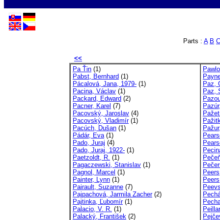
Parts :
A
B
<<
Pa Ťin
(1)
Pawlo
Pabst, Bernhard
(1)
Payne
Pácalová, Jana, 1979-
(1)
Paz, 
Pacina, Václav
(1)
Paz, 
Packard, Edward
(2)
Pazou
Pacner, Karel
(7)
Pazúr
Pacovský, Jaroslav
(4)
Pažet
Pacovský, Vladimír
(1)
Pažit
Pacúch, Dušan
(1)
Pažur
Pádár, Eva
(1)
Pears
Pado, Juraj
(4)
Pears
Pado, Juraj, 1922-
(1)
Pecin
Paetzoldt, R.
(1)
Pečeň
Pagaczewski, Stanislav
(1)
Pečers
Pagnol, Marcel
(1)
Peers
Painter, Lynn
(1)
Peers
Pairault, Suzanne
(7)
Peevs
Pajpachová, Jarmila Zacher
(2)
Pechá
Pajtinka, Ľubomír
(1)
Pechar
Palacio, V. R.
(1)
Peilla
Palacký, František
(2)
Pejče