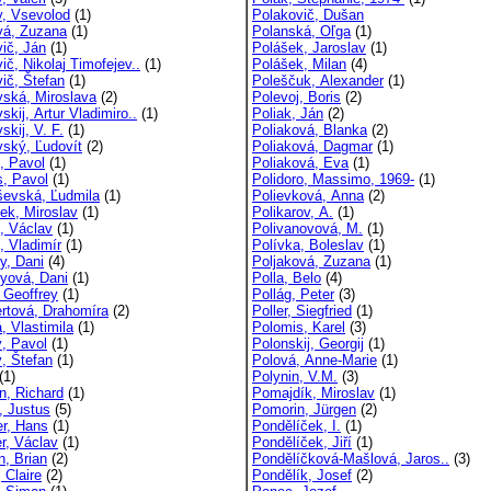
v, Vsevolod
(1)
Polakovič, Dušan
vá, Zuzana
(1)
Polanská, Oľga
(1)
vič, Ján
(1)
Polášek, Jaroslav
(1)
ič, Nikolaj Timofejev..
(1)
Polášek, Milan
(4)
vič, Štefan
(1)
Poleščuk, Alexander
(1)
vská, Miroslava
(2)
Polevoj, Boris
(2)
skij, Artur Vladimiro..
(1)
Poliak, Ján
(2)
skij, V. F.
(1)
Poliaková, Blanka
(2)
vský, Ľudovít
(2)
Poliaková, Dagmar
(1)
f, Pavol
(1)
Poliaková, Eva
(1)
s, Pavol
(1)
Polidoro, Massimo, 1969-
(1)
ševská, Ľudmila
(1)
Polievková, Anna
(2)
ček, Miroslav
(1)
Polikarov, A.
(1)
k, Václav
(1)
Polivanovová, M.
(1)
, Vladimír
(1)
Polívka, Boleslav
(1)
y, Dani
(4)
Poljaková, Zuzana
(1)
eyová, Dani
(1)
Polla, Belo
(4)
, Geoffrey
(1)
Pollág, Peter
(3)
rtová, Drahomíra
(2)
Poller, Siegfried
(1)
, Vlastimila
(1)
Polomis, Karel
(3)
, Pavol
(1)
Polonskij, Georgij
(1)
, Štefan
(1)
Polová, Anne-Marie
(1)
(1)
Polynin, V.M.
(3)
n, Richard
(1)
Pomajdík, Miroslav
(1)
, Justus
(5)
Pomorin, Jürgen
(2)
er, Hans
(1)
Pondělíček, I.
(1)
er, Václav
(1)
Pondělíček, Jiří
(1)
n, Brian
(2)
Pondělíčková-Mašlová, Jaros..
(3)
, Claire
(2)
Pondělík, Josef
(2)