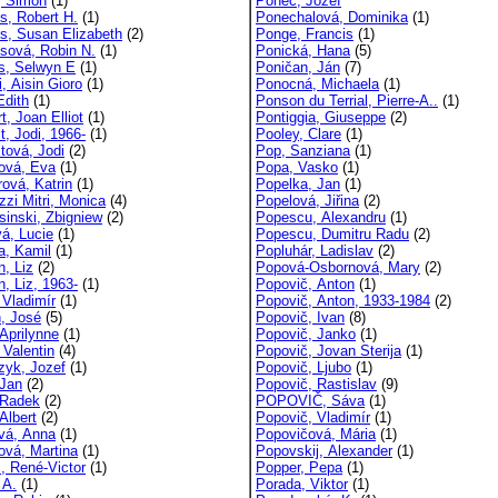
p, Simon
(1)
Ponec, Jozef
ps, Robert H.
(1)
Ponechalová, Dominika
(1)
ps, Susan Elizabeth
(2)
Ponge, Francis
(1)
psová, Robin N.
(1)
Ponická, Hana
(5)
s, Selwyn E
(1)
Poničan, Ján
(7)
, Aisin Gioro
(1)
Ponocná, Michaela
(1)
Edith
(1)
Ponson du Terrial, Pierre-A..
(1)
t, Joan Elliot
(1)
Pontiggia, Giuseppe
(2)
t, Jodi, 1966-
(1)
Pooley, Clare
(1)
tová, Jodi
(2)
Pop, Sanziana
(1)
ová, Eva
(1)
Popa, Vasko
(1)
rová, Katrin
(1)
Popelka, Jan
(1)
zzi Mitri, Monica
(4)
Popelová, Jiřina
(2)
sinski, Zbigniew
(2)
Popescu, Alexandru
(1)
vá, Lucie
(1)
Popescu, Dumitru Radu
(2)
a, Kamil
(1)
Popluhár, Ladislav
(2)
n, Liz
(2)
Popová-Osbornová, Mary
(2)
, Liz, 1963-
(1)
Popovič, Anton
(1)
 Vladimír
(1)
Popovič, Anton, 1933-1984
(2)
n, José
(5)
Popovič, Ivan
(8)
 Aprilynne
(1)
Popovič, Janko
(1)
 Valentin
(4)
Popovič, Jovan Sterija
(1)
czyk, Jozef
(1)
Popovič, Ljubo
(1)
 Jan
(2)
Popovič, Rastislav
(9)
, Radek
(2)
POPOVIČ, Sáva
(1)
 Albert
(2)
Popovič, Vladimír
(1)
ová, Anna
(1)
Popovičová, Mária
(1)
ová, Martina
(1)
Popovskij, Alexander
(1)
s, René-Victor
(1)
Popper, Pepa
(1)
 A.
(1)
Porada, Viktor
(1)