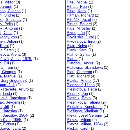
s, Viktor
(3)
Pitel, Michal
(1)
 Jaromír
(1)
Pithart, Petr
(1)
rino, Charles
(1)
Pitka, Karol
(1)
h, Ondrej
(2)
Pitman, Richard
(2)
ka, Stanislav
(1)
Pitoňák, Jozef
(2)
v, Pelin
(1)
Pittich, Eduard
(2)
ek, Antonín
(1)
Pius, Miroslav
(1)
t, Chris
(1)
Pivec, Ján
(1)
 Nancy von
(2)
Pivoluska, Juraj
(1)
nen, Juhani
(1)
Pivovarová, Irina
(2)
Karol
(1)
Plain, Belva
(4)
r, Sarah
(1)
Plank, Karol
(1)
šová, Alena
(3)
Platho, Sylvia
(1)
šová, Alena, 1979-
(1)
Platon
(1)
, Elli
(1)
Platonov, Andrej
(2)
val, Tom
(2)
Platowna, Stanislawa
(1)
, Georges
(1)
Platt, Cameron
(1)
ra, Manuel
(1)
Platt, Richard
(4)
 Jurij Grigorievič
(1)
Plávka, Andrej
(17)
an, J. I.
(2)
Plenzdorf, Ulrich
(3)
- Reverte, Arturo
(1)
Pleskotová, Petra
(2)
a, Linda
(1)
Plesník, Ján
(1)
kiová, Jaroslava
(1)
Plesník, Pavol
(3)
ak, Jevgenij
(1)
Plesníková, Tatiana
(2)
, Jiří
(1)
Plešakov, Konstantin
(1)
s, Jaroslav
(1)
Plešinger, Vladimír
(1)
, Jaroslav, 1964-
(2)
Pleva, Josef Věromír
(1)
le Kvet, 1965-
(1)
Plevza, Viliam
(9)
t, Evžen
(1)
Plevza, Viliam, 1934-
(2)
tková, Ivana
(2)
Plicka, Karel
(1)