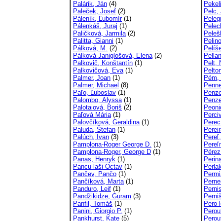
Palárik, Ján
(4)
Pekeli
Paleček, Josef
(2)
Pelc,
Páleník, Ľubomír
(1)
Peleg
Pálenkáš, Juraj
(1)
Pelec
Paličková, Jarmila
(2)
Peleš
Palitta, Gianni
(1)
Pelino
Pálková, M.
(2)
Pelíš
Pálková-Janiglošová, Elena
(2)
Pellan
Palkovič, Konštantín
(1)
Pelt,
Palkovičová, Eva
(1)
Pelto
Palmer, Joan
(1)
Pém, 
Palmer, Michael
(8)
Penne
Paľo, Ľuboslav
(1)
Penze
Palombo, Alyssa
(1)
Penze
Palotaiová, Boriš
(2)
Peonid
Paľová Mária
(1)
Perci
Palovčíková, Geraldina
(1)
Perec
Paluda, Štefan
(1)
Perei
Palúch, Ivan
(3)
Pereľ,
Pamplona-Roger George D.
(1)
Pereľm
Pamplona-Roger, George D
(1)
Pérez 
Panas, Henryk
(1)
Perin
Pancu-laši Octav
(1)
Perla
Pančev, Pančo
(1)
Permi
Pančíková, Marta
(1)
Pernes
Panduro, Leif
(1)
Perni
Pandžikidze, Guram
(3)
Perniš
Panfil, Tomáš
(1)
Pero 
Panini, Giorgio P.
(1)
Perou
Pankhurst, Kate
(5)
Perou