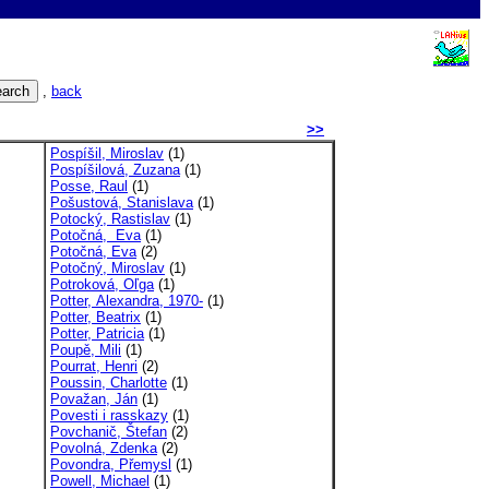
,
back
>>
Pospíšil, Miroslav
(1)
Pospíšilová, Zuzana
(1)
Posse, Raul
(1)
Pošustová, Stanislava
(1)
Potocký, Rastislav
(1)
Potočná, Eva
(1)
Potočná, Eva
(2)
Potočný, Miroslav
(1)
Potroková, Oľga
(1)
Potter, Alexandra, 1970-
(1)
Potter, Beatrix
(1)
Potter, Patricia
(1)
Poupě, Mili
(1)
Pourrat, Henri
(2)
Poussin, Charlotte
(1)
Považan, Ján
(1)
Povesti i rasskazy
(1)
Povchanič, Štefan
(2)
Povolná, Zdenka
(2)
Povondra, Přemysl
(1)
Powell, Michael
(1)