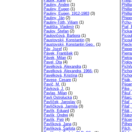
Paulík, Karel
(1)
Phili
Pauliny, Andrej
(1)
Philli
Pauliny, Eugen
(1)
Philli
Pauliny, Eugen, 1912-1983
(3)
Philli
Pauliny, Ján
(2)
Phipp
Pauliny-Tóth, Viliam
(1)
Pchu-i
Paulišta, Vladimír
(1)
Piaf, 
Paulov, Štefan
(2)
Pickar
Paulovičová, Barbora
(1)
Picoul
Paustovskij, Konstantin
(3)
Picoul
Paustovskij, Konstantin Geo..
(1)
Pieck
Páv, Jozef
(1)
Piepe
Pávek, František
(1)
Pierra
Pávek, Milan
(1)
Pietra
Pavel, Ota
(4)
Píglo
Pavelková, Alexandra
(1)
Pichň
Pavelková, Alexandra, 1966-
(1)
Picho
Pavelková, Kristína
(1)
Pichon
Pavese, Cesare
(1)
Piják,
Pavič, M.
(1)
Pijoa
Pávková, J.
(1)
Pike,
Pavlas, Milan
(1)
Pikuľ,
Pavli Ostrolucká
(1)
Pilar
Pavlíček, Jaroslav
(1)
Pilař,
Pavlíčková, Jarmila
(3)
Pilař
Pavlík, Eduard
(2)
Pilát,
Pavlík, Ondrej
(4)
Pilát
Pavlík, Petr
(4)
Pilcer
Pavlíková, Jana
(1)
Pilhe
Pavlíková, Šarlota
(2)
Pilch,