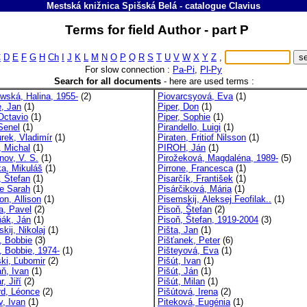
Mestská knižnica Spišská Belá
-
catalogue
Clavius
Terms for field Author - part P
C
D
E
F
G
H
Ch
I
J
K
L
M
N
O
P
Q
R
S
T
U
V
W
X
Y
Z
,
For slow connection :
Pa-Pi
,
Pl-Py
Search for all documents
-
here are used terms :
wská, Halina, 1955-
(2)
Piovarcsyová, Eva
(1)
, Jan
(1)
Piper, Don
(1)
Octavio
(1)
Piper, Sophie
(1)
Senel
(1)
Pirandello, Luigi
(1)
rek, Vladimír
(1)
Piraten, Fritiof Nilsson
(1)
, Michal
(1)
PIROH, Ján
(1)
nov, V. S.
(1)
Pirožeková, Magdaléna, 1989-
(5)
ka, Mikuláš
(1)
Pirrone, Francesca
(1)
, Štefan
(1)
Pisarčík, František
(1)
e Sarah
(1)
Pisárčiková, Mária
(1)
on, Allison
(1)
Pisemskij, Aleksej Feofilak..
(1)
a, Pavel
(2)
Pisoň, Štefan
(2)
ák, Ján
(1)
Pisoň, Štefan, 1919-2004
(3)
kij, Nikolaj
(1)
Pišta, Jan
(1)
, Bobbie
(3)
Pišťanek, Peter
(6)
, Bobbie, 1974-
(1)
Pišteyová, Eva
(1)
ki, Ľubomir
(2)
Pišút, Ivan
(1)
ň, Ivan
(1)
Pišút, Ján
(1)
, Jiří
(2)
Pišút, Milan
(1)
rd, Léonce
(2)
Pišútová, Irena
(2)
v, Ivan
(1)
Piteková, Eugénia
(1)