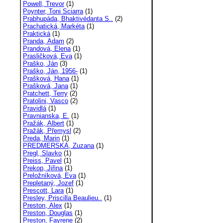
Powell, Trevor
(1)
Poynter, Toni Sciarra
(1)
Prabhupáda, Bhaktivédanta S..
(2)
Prachatická, Markéta
(1)
Praktická
(1)
Pranda, Adam
(2)
Prandová, Elena
(1)
Prasličková, Eva
(1)
Praško, Ján
(3)
Praško, Ján, 1956-
(1)
Prašková, Hana
(1)
Prašková, Jana
(1)
Pratchett, Terry
(2)
Pratolini, Vasco
(2)
Pravidlá
(1)
Pravnianska, E.
(1)
Pražák, Albert
(1)
Pražák, Přemysl
(2)
Preda, Marin
(1)
PREDMERSKÁ, Zuzana
(1)
Pregl, Slavko
(1)
Preiss, Pavel
(1)
Prekop, Jiřina
(1)
Preložníková, Eva
(1)
Prepletaný, Jozef
(1)
Prescott, Lara
(1)
Presley, Priscilla Beaulieu..
(1)
Preston, Alex
(1)
Preston, Douglas
(1)
Preston, Fayrene
(2)