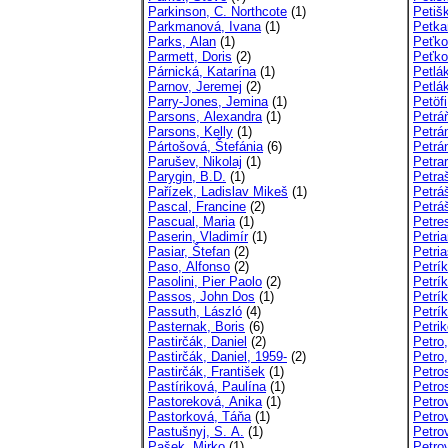
Parkinson, C. Northcote
(1)
Petiš
Parkmanová, Ivana
(1)
Petka
Parks, Alan
(1)
Peťko
Parmett, Doris
(2)
Peťko
Párnická, Katarína
(1)
Petlák
Parnov, Jeremej
(2)
Petlák
Parry-Jones, Jemina
(1)
Petöf
Parsons, Alexandra
(1)
Petrá
Parsons, Kelly
(1)
Petrá
Pártošová, Štefánia
(6)
Petrá
Parušev, Nikolaj
(1)
Petra
Parygin, B.D.
(1)
Petra
Pařízek, Ladislav Mikeš
(1)
Petrá
Pascal, Francine
(2)
Petrá
Pascual, Maria
(1)
Petre
Paserin, Vladimír
(1)
Petria
Pasiar, Štefan
(2)
Petria
Paso, Alfonso
(2)
Petrí
Pasolini, Pier Paolo
(2)
Petrík
Passos, John Dos
(1)
Petrík
Passuth, László
(4)
Petrík
Pasternak, Boris
(6)
Petri
Pastirčák, Daniel
(2)
Petro
Pastirčák, Daniel, 1959-
(2)
Petro,
Pastirčák, František
(1)
Petro
Pastíriková, Paulína
(1)
Petro
Pastoreková, Anika
(1)
Petrov
Pastorková, Táňa
(1)
Petrov
Pastušnyj, S. A.
(1)
Petro
Pašek, Mirko
(1)
Petrov