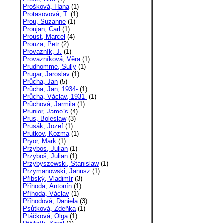
Prošková, Hana
(1)
Protasovová, T.
(1)
Prou, Suzanne
(1)
Proujan, Carl
(1)
Proust, Marcel
(4)
Prouza, Petr
(2)
Provazník, J.
(1)
Provazníková, Věra
(1)
Prudhomme, Sully
(1)
Prugar, Jaroslav
(1)
Průcha, Jan
(5)
Průcha, Jan, 1934-
(1)
Průcha, Václav, 1931-
(1)
Průchová, Jarmila
(1)
Prunier, Jame`s
(4)
Prus, Boleslaw
(3)
Prusák, Jozef
(1)
Prutkov, Kozma
(1)
Pryor, Mark
(1)
Przybos, Julian
(1)
Przyboš, Julian
(1)
Przybyszewski, Stanislaw
(1)
Przymanowski, Janusz
(1)
Přibský, Vladimír
(3)
Příhoda, Antonín
(1)
Příhoda, Václav
(1)
Příhodová, Daniela
(3)
Psůtková, Zdeňka
(1)
Ptáčková, Olga
(1)