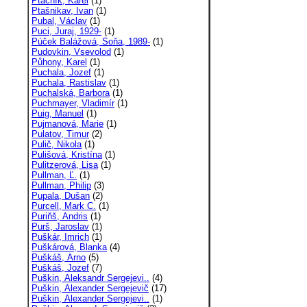
Ptáčník, Karel
(1)
Ptašnikav, Ivan
(1)
Pubal, Václav
(1)
Puci, Juraj, 1929-
(1)
Púček Balážová, Soňa, 1989-
(1)
Pudovkin, Vsevolod
(1)
Půhony, Karel
(1)
Puchala, Jozef
(1)
Puchala, Rastislav
(1)
Puchalská, Barbora
(1)
Puchmayer, Vladimír
(1)
Puig, Manuel
(1)
Pujmanová, Marie
(1)
Pulatov, Timur
(2)
Pulič, Nikola
(1)
Pulišová, Kristína
(1)
Pulitzerová, Lisa
(1)
Pullman, Ľ.
(1)
Pullman, Philip
(3)
Pupala, Dušan
(2)
Purcell, Mark C.
(1)
Puriňš, Andris
(1)
Purš, Jaroslav
(1)
Puškár, Imrich
(1)
Puškárová, Blanka
(4)
Puškáš, Arno
(5)
Puškáš, Jozef
(7)
Puškin, Aleksandr Sergejevi..
(4)
Puškin, Alexander Sergejevič
(17)
Puškin, Alexander Sergejevi..
(1)