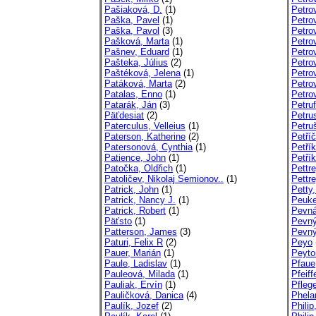
Pašiaková, D.
(1)
Petro
Paška, Pavel
(1)
Petro
Paška, Pavol
(3)
Petro
Pašková, Marta
(1)
Petrov
Pašnev, Eduard
(1)
Petro
Pašteka, Július
(2)
Petro
Paštéková, Jelena
(1)
Petrov
Patáková, Marta
(2)
Petrov
Patalas, Enno
(1)
Petro
Patarák, Ján
(3)
Petru
Päťdesiat
(2)
Petru
Paterculus, Velleius
(1)
Petru
Paterson, Katherine
(2)
Petří
Patersonová, Cynthia
(1)
Petří
Patience, John
(1)
Petřík
Patočka, Oldřich
(1)
Pettre
Patoličev, Nikolaj Semionov..
(1)
Pettr
Patrick, John
(1)
Petty
Patrick, Nancy J.
(1)
Peuke
Patrick, Robert
(1)
Pevná
Päťsto
(1)
Pevný
Patterson, James
(3)
Pevný
Paturi, Felix R
(2)
Peyo
Pauer, Marián
(1)
Peyto
Paule, Ladislav
(1)
Pfaue
Pauleová, Milada
(1)
Pfeiff
Pauliak, Ervín
(1)
Pfleg
Pauličková, Danica
(4)
Phela
Paulík, Jozef
(2)
Philip