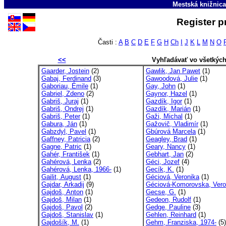
Mestská knižnica
Register p
Časti :
A
B
C
D
E
F
G
H
Ch
I
J
K
L
M
N
O
<<
Vyhľadávať vo všetkýc
Gaarder, Jostein
(2)
Gawlik, Jan Pawet
(1)
Gabaj, Ferdinand
(3)
Gawoodová, Julie
(1)
Gaboriau, Émile
(1)
Gay, John
(1)
Gabriel, Zdeno
(2)
Gaynor, Hazel
(1)
Gabriš, Juraj
(1)
Gazdík, Igor
(1)
Gabriš, Ondrej
(1)
Gazdík, Marián
(1)
Gabriš, Peter
(1)
Gaži, Michal
(1)
Gabura, Ján
(1)
Gažovič, Vladimír
(1)
Gabzdyl, Pavel
(1)
Gbúrová Marcela
(1)
Gaffney, Patricia
(2)
Geagley, Brad
(1)
Gagne, Patric
(1)
Geary, Nancy
(1)
Gahér, František
(1)
Gebhart, Jan
(2)
Gahérová, Lenka
(2)
Géci, Jozef
(4)
Gahérová, Lenka, 1966-
(1)
Gecík, K.
(1)
Gailit, August
(1)
Géciová, Veronika
(1)
Gajdar, Arkadij
(9)
Géciová-Komorovska, Vero
Gajdoš, Anton
(1)
Gecse, G.
(1)
Gajdoš, Milan
(1)
Gedeon, Rudolf
(1)
Gajdoš, Pavol
(2)
Gedge, Pauline
(3)
Gajdoš, Stanislav
(1)
Gehlen, Reinhard
(1)
Gajdošík, M.
(1)
Gehm, Franziska, 1974-
(5)