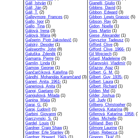
Gáll, István
(1)
Gianelli, Giulio
(1)
Gáll, Ján
(2)
Gibbins, David
(1)
Gáll, T.
(2)
Gibbon, Edward
(3)
Galleymore, Frances
(1)
Gibbon, Lewis Grassic
(5)
Gallo, Igor
(2)
Gibson, Ray
(2)
Gallo, Tina
(1)
Gidon, Noelle
(1)
Gálová, Irena
(3)
Gies, Martin
(1)
Gálová, Mária
(4)
Giese, Alexander
(1)
Gaľperin, Piotr Jakovlevič
(1)
Gieysztor, Tadeusz
(1)
Galský, Desider
(1)
Gifford, Clive
(3)
Galsworthy, John
(8)
Gifford, Clive, 1966-
(1)
Galuška, Zdeněk
(1)
Gil Wojciech
(1)
Gamarra, Pierre
(1)
Gilard, Madeleine
(3)
Gamlin, Linda
(1)
Giľarovskij, Vladimír
(1)
Gamow, George
(1)
Giľazov, Ajaz
(1)
Gančarčíková, Kateřina
(1)
Gilbert, G. M.
(1)
Gándhí, Mohandás Karamčand
(3)
Gilbert, Guy, 1935-
(1)
Ganeri, Anita, 1961-
(1)
Gilbert, Laura
(1)
Ganeriová, Anita
(1)
Gilbert, Richard
(1)
Gangi, Gaetano
(1)
Gilden, Mel
(1)
Ganguliová, Milada
(1)
Gilder, Joshua
(1)
Ganina, Majja
(2)
Gill, Judy
(1)
Garai, G.
(1)
Gillberg, Christopher
(1)
Garaj, Ľudovít
(1)
Gillerová, Katarína
(8)
Garbini, Giovanni
(2)
Gillerová, Katarína, 1958-
(
Garczynski, S.
(1)
Gilles, Michelle
(1)
Gardel, Louis
(1)
Gilliland, Ben
(1)
Gardner, Craig Shaw
(1)
Gilmore Laurine
(1)
Gardner, Erle Stanley
(3)
Gilpin, Rebecca
(1)
Gardner, Howard, 1943-
(1)
Ginepro, Tkáč
(1)