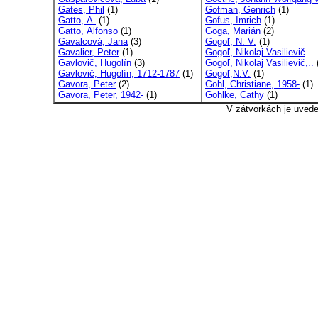
Gates, Phil
(1)
Gofman, Genrich
(1)
Gatto, A.
(1)
Gofus, Imrich
(1)
Gatto, Alfonso
(1)
Goga, Marián
(2)
Gavalcová, Jana
(3)
Gogoľ, N. V.
(1)
Gavalier, Peter
(1)
Gogoľ, Nikolaj Vasilievič
Gavlovič, Hugolín
(3)
Gogoľ, Nikolaj Vasilievič,..
Gavlovič, Hugolín, 1712-1787
(1)
Gogoľ,N.V.
(1)
Gavora, Peter
(2)
Gohl, Christiane, 1958-
(1)
Gavora, Peter, 1942-
(1)
Gohlke, Cathy
(1)
V zátvorkách je uved