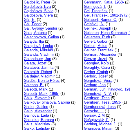
Gajdošík, Peter
(3)
Gehrmann, Katja, 1968-
(2)
Gajdošová, Eva
(2)
Geilingová, I.
(1)
Gajdošová, Silvia
(1)
Gel, František
(1)
Gajdošová, Viera
(1)
Gel, František, 1901-1972
(
Gál, E.
(1)
Gelabert, Ramon C.
(1)
Gál, Fedor
(2)
Gelašvili, N.
(1)
Gál, György Sándor
(2)
Gelinek, Joseph
(1)
Gala, Antonio
(1)
Gelissen, Rena Kornreich, 
Galachovová, Galina
(1)
Gellersen, Ruth
(2)
Galajda, Ilja
(1)
Gellért, Gábor
(1)
Galajdová, Lenka
(1)
Gellius, Aulus
(1)
Galanda, Mikuláš
(1)
Gellner, František
(1)
Galanda, Vladimír
(1)
Geľman, Alexander
(4)
Galandauer, Jan
(3)
Genzor, Jozef
(3)
Galata, Jozef
(3)
Georgiev, Koľo
(1)
Galatová, Jarmila
(4)
Geraghty, Ciara
(1)
Galbraith, Robert
(1)
Gerber, Craigh
(1)
Gaľdajev, Vladimir
(1)
Gerbóc, Jozef
(4)
Galdós, Benito Pérez
(4)
Gergeľová, Viera
(4)
Galeano, E.
(1)
Gerhard, Jan
(1)
Galeotti, Mark
(1)
German, Jurij Pavlovič, 191
Galeotti, Mark, 1965-
(1)
Gernetová, N. V.
(1)
Gálik, Slavomír
(1)
Gerritsen, Tess
(5)
Gáliková-Tolnaiová, Sabína
(1)
Gerritsen, Tess, 1953-
(1)
Galilei, Galileo
(1)
Gerritsenová, Tess
(1)
Galin, Alexander
(1)
Gersche, L.
(1)
Galinová, Lada
(1)
Geršov, Z.M
(1)
Galinska, Barbara
(1)
Gešajovský, Ľ.
(1)
Gális, Vladislav
(3)
Gething, Michael J.
(1)
Galko, Ladislav
(1)
Ghaniová, Miriam
(3)