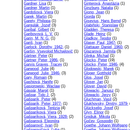
Gardner, Lisa
(1)
Ginterová, Anastázia
(1)
Gardner, Martin
(1)
Ginzburg, Natalia
(1)
Gardošová, Viera
(1)
Giono, Jean
(1)
Garek, Martin
(1)
Giorda
(1)
Garety, Philippa
(1)
Gisevius, Hans Bernd
(2)
Gargulák, Jozef
(3)
Glabiňski, Stanislaw
(1)
Garibal, Gilbert
(1)
Gladden, Theresa
(1)
Garibovová, L. V.
(1)
Glade, Heinz
(1)
Garin, M. N. G.
(1)
Gladkov, Teodor
(1)
Gariš, Ivan
(1)
Glaser, Paul, 1947-
(1)
Garlock, Dorothy, 1942-
(1)
Glattauer, Daniel, 1960-
(2)
Garšin, Vsevolod Michajlovič
(1)
Glazarová, Jarmila
(3)
Gärtner, Peter
(1)
Glinka, Michail
(1)
Gärtner, Peter, 1986-
(1)
Glocko, Peter
(19)
Garvis Graves, Tracey
(1)
Glocko, Peter, 1946-
(4)
Garwood, Julie
(4)
Glodowski, Marek
(1)
Garwood, Julie, 1946-
(3)
Gloger, Gotthold
(3)
Gary, Romain
(3)
Glos, Josel
(1)
Gashiová, Hanife
(1)
Gloser, Jan
(1)
Gasiorowski, Waclaw
(1)
Glover, David
(1)
Gáspár, Margit
(1)
Glowacki, Janusz
(1)
Gašpar, Tido J.
(2)
Glowacki, Jerzy
(1)
Gašparík, Peter
(4)
Gluchman, Vasil
(2)
Gašparík, Peter, 1977-
(1)
Glukhovsky, Dmitry, 1979-
Gašparíková, Terézia
(4)
Glückselig, Josef
(1)
Gašparíková, Viera
(2)
Glyn, Elinor
(1)
Gašparíková, Viera, 1928-
(2)
Gnidiuk, Mikola
(1)
Gašparová, Eleonóra
Gočev, Gospodin
(1)
Gašparovič, Ivan
(1)
Goethe, Johann Wolfgang
(
Gašparovičová, Ľuba
(1)
Goethe, Johann Wolfgang v